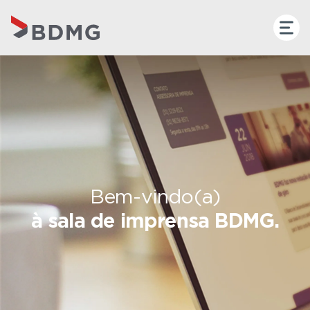
Bem-vindo(a)
à sala de imprensa BDMG.