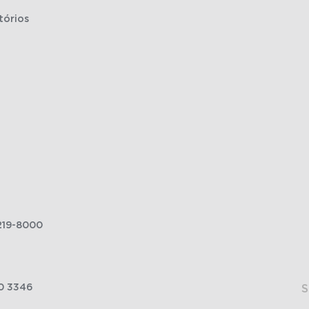
tórios
219-8000
0 3346
S