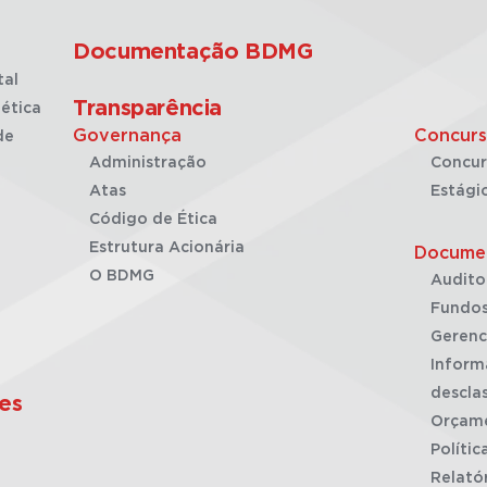
Documentação BDMG
tal
Transparência
ética
Governança
Concurs
de
Administração
Concur
Atas
Estági
Código de Ética
Estrutura Acionária
Docume
O BDMG
Audito
Fundos
Gerenc
Inform
desclas
es
Orçam
Polític
Relató