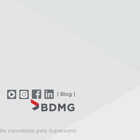
| Blog |
ite concebido pela Supersonic