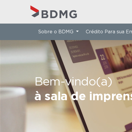
Sobre o BDMG
Crédito Para sua 
Bem-vindo(a)
à sala de impre