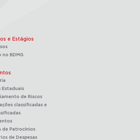
os e Estágios
sos
o no BDMG
ntos
ria
 Estaduais
iamento de Riscos
ações classificadas e
sificadas
entos
a de Patrocínios
rios de Despesas