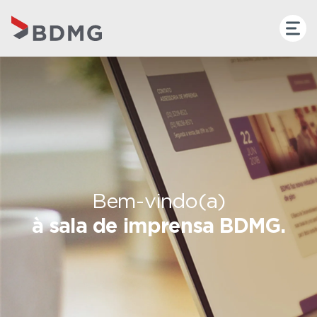
Bem-vindo(a)
à sala de imprensa BDMG.