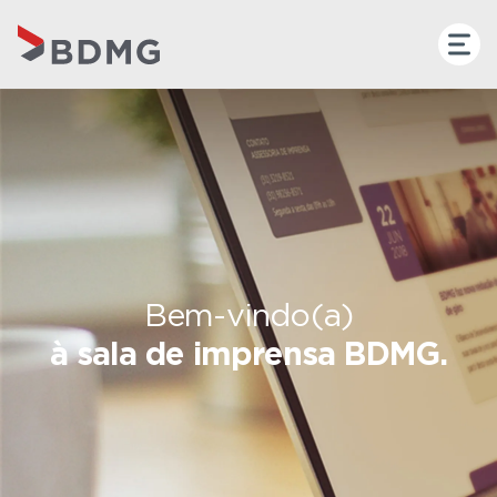
Bem-vindo(a)
à sala de imprensa BDMG.