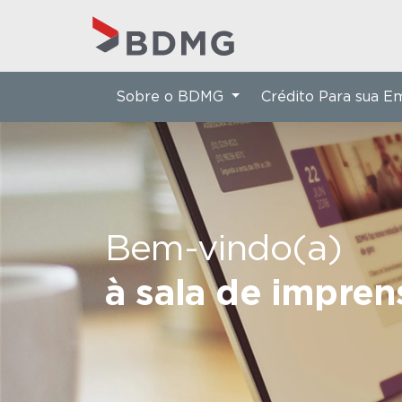
Sobre o BDMG
Crédito Para sua 
Bem-vindo(a)
à sala de impre