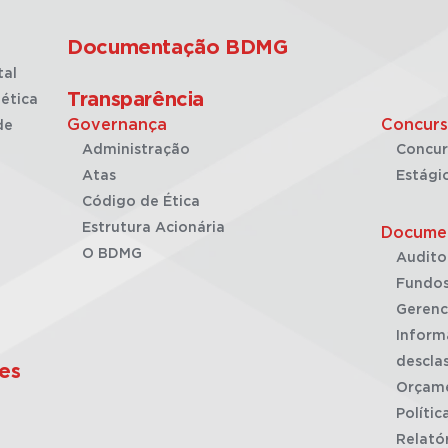
Documentação BDMG
tal
Transparência
ética
Governança
Concurs
de
Administração
Concur
Atas
Estági
Código de Ética
Estrutura Acionária
Docume
O BDMG
Audito
Fundos
Gerenc
Inform
desclas
es
Orçam
Polític
Relató