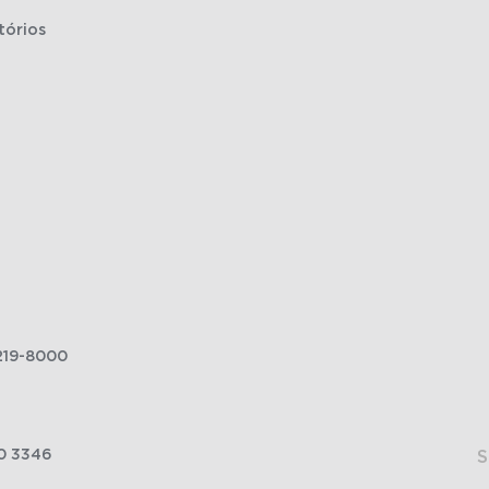
tórios
219-8000
0 3346
S