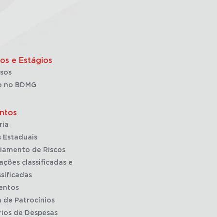
os e Estágios
sos
o no BDMG
ntos
ria
 Estaduais
iamento de Riscos
ações classificadas e
sificadas
entos
a de Patrocínios
rios de Despesas