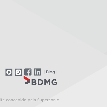
| Blog |
ite concebido pela Supersonic