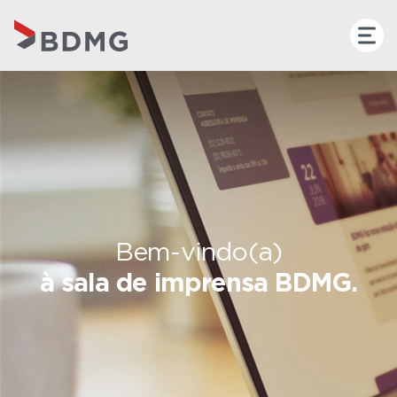
Bem-vindo(a)
à sala de imprensa BDMG.