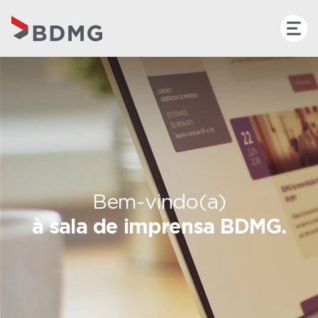
Bem-vindo(a)
à sala de imprensa BDMG.