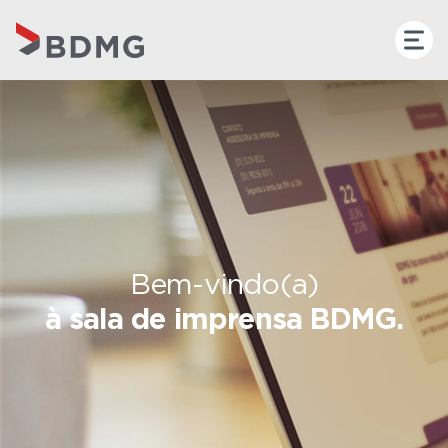
Bem-vindo(a)
à sala de imprensa BDMG.