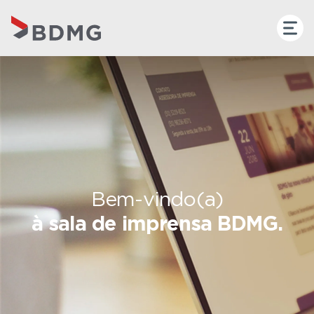
Bem-vindo(a)
à sala de imprensa BDMG.