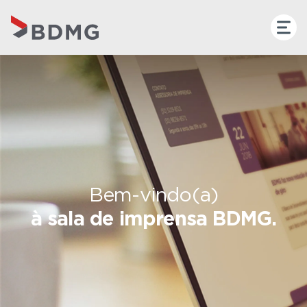
Bem-vindo(a)
à sala de imprensa BDMG.