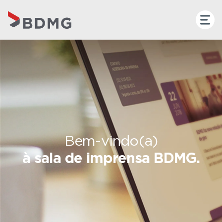
Bem-vindo(a)
à sala de imprensa BDMG.