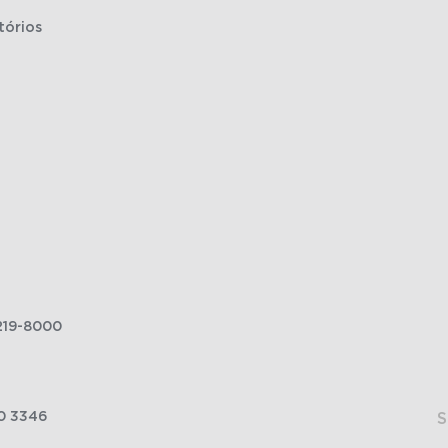
tórios
219-8000
0 3346
S