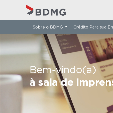
Sobre o BDMG
Crédito Para sua 
Bem-vindo(a)
à sala de impre