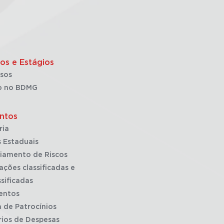
os e Estágios
sos
o no BDMG
ntos
ria
 Estaduais
iamento de Riscos
ações classificadas e
sificadas
entos
a de Patrocínios
rios de Despesas