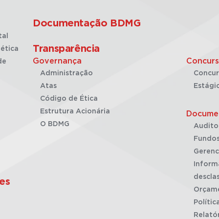
Documentação BDMG
tal
Transparência
ética
Governança
Concurs
de
Administração
Concur
Atas
Estági
Código de Ética
Estrutura Acionária
Docume
O BDMG
Audito
Fundos
Gerenc
Inform
desclas
es
Orçam
Polític
Relató