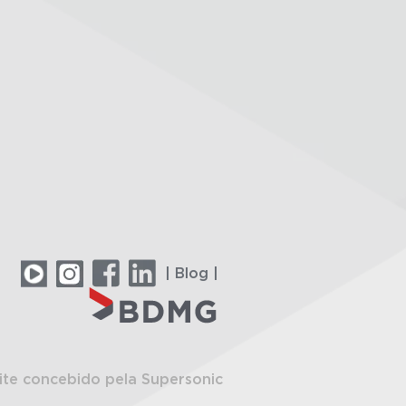
| Blog |
ite concebido pela Supersonic