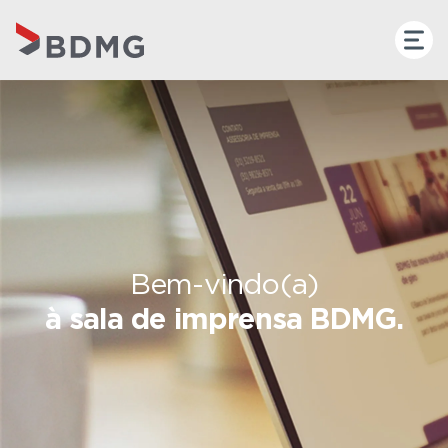
Bem-vindo(a)
à sala de imprensa BDMG.