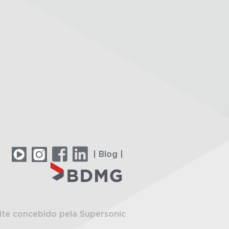
| Blog |
ite concebido pela Supersonic