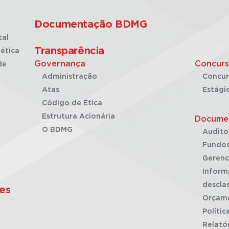
Documentação BDMG
tal
Transparência
ética
Governança
Concurs
de
Administração
Concur
Atas
Estági
Código de Ética
Estrutura Acionária
Docume
O BDMG
Audito
Fundos
Gerenc
Inform
desclas
es
Orçam
Polític
Relató