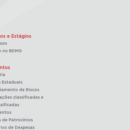
os e Estágios
sos
o no BDMG
ntos
ria
 Estaduais
iamento de Riscos
ações classificadas e
sificadas
entos
a de Patrocínios
rios de Despesas