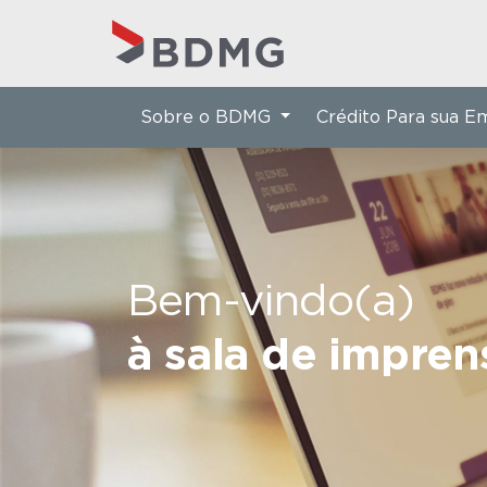
Sobre o BDMG
Crédito Para sua 
Bem-vindo(a)
à sala de impre