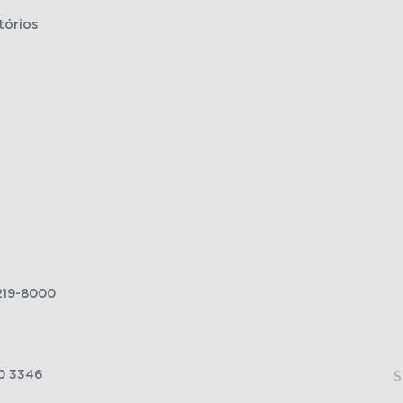
tórios
219-8000
0 3346
S