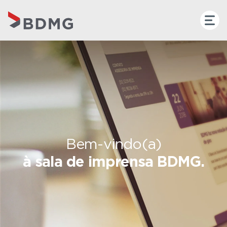
Bem-vindo(a)
à sala de imprensa BDMG.