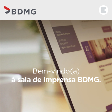
Bem-vindo(a)
à sala de imprensa BDMG.