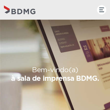
Bem-vindo(a)
à sala de imprensa BDMG.