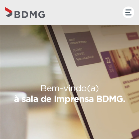
Bem-vindo(a)
à sala de imprensa BDMG.