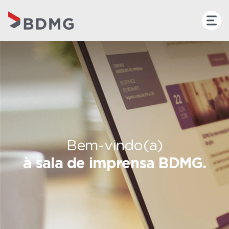
Bem-vindo(a)
à sala de imprensa BDMG.