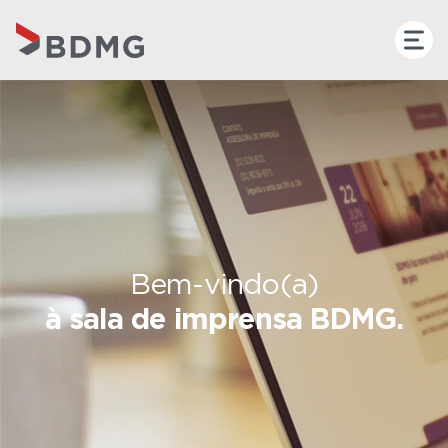
Bem-vindo(a)
à sala de imprensa BDMG.