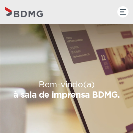
Bem-vindo(a)
à sala de imprensa BDMG.