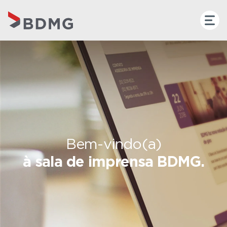
Bem-vindo(a)
à sala de imprensa BDMG.