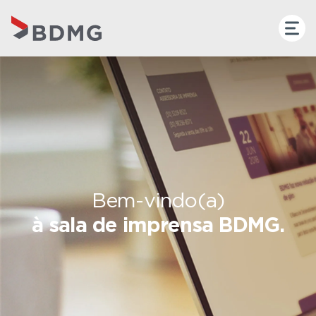
Bem-vindo(a)
à sala de imprensa BDMG.