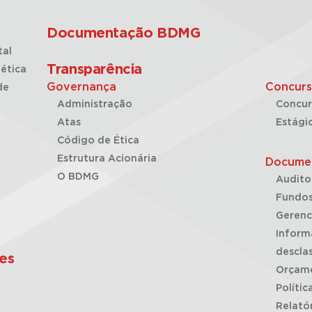
Documentação BDMG
tal
Transparência
ética
Governança
Concurs
de
Administração
Concur
Atas
Estági
Código de Ética
Estrutura Acionária
Docume
O BDMG
Audito
Fundos
Gerenc
Inform
desclas
es
Orçam
Polític
Relató