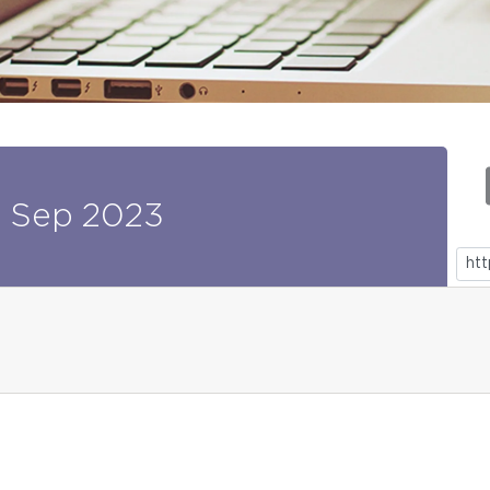
4
Sep
2023