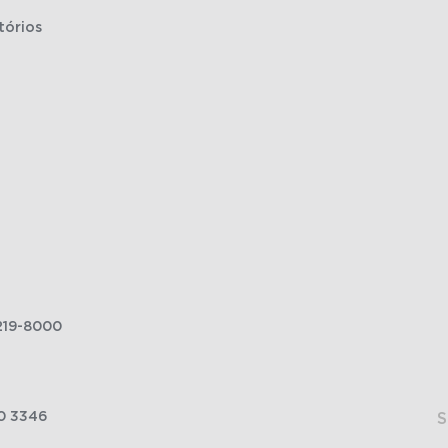
tórios
219-8000
0 3346
S