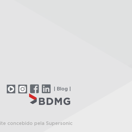
| Blog |
ite concebido pela Supersonic