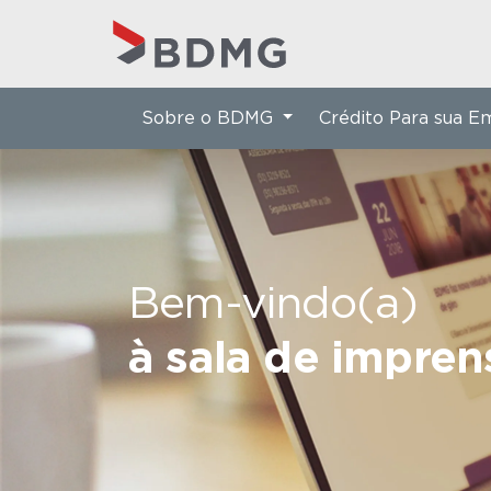
Sobre o BDMG
Crédito Para sua 
Bem-vindo(a)
à sala de impre