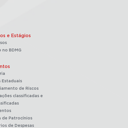
os e Estágios
sos
o no BDMG
ntos
ria
 Estaduais
iamento de Riscos
ações classificadas e
sificadas
entos
a de Patrocínios
rios de Despesas