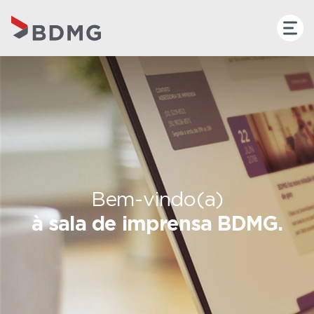
Bem-vindo(a)
à sala de imprensa BDMG.