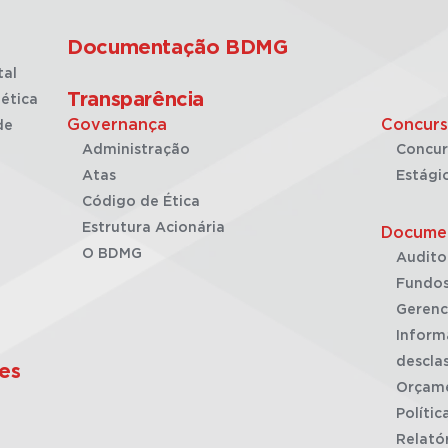
Documentação BDMG
tal
Transparência
ética
Governança
Concurs
de
Administração
Concur
Atas
Estági
Código de Ética
Estrutura Acionária
Docume
O BDMG
Audito
Fundos
Gerenc
Inform
desclas
es
Orçam
Polític
Relató