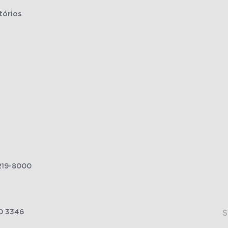
tórios
219-8000
0 3346
S