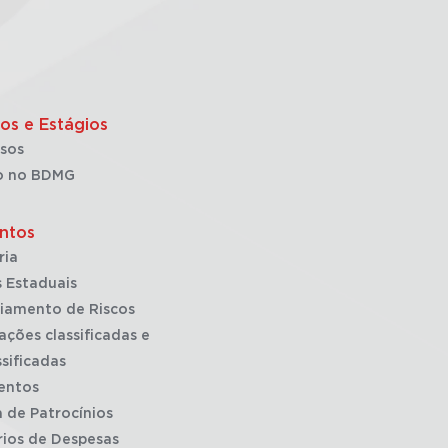
os e Estágios
sos
o no BDMG
ntos
ria
 Estaduais
iamento de Riscos
ações classificadas e
sificadas
entos
a de Patrocínios
rios de Despesas