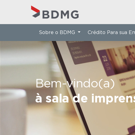
Sobre o BDMG
Crédito Para sua 
Bem-vindo(a)
à sala de impre