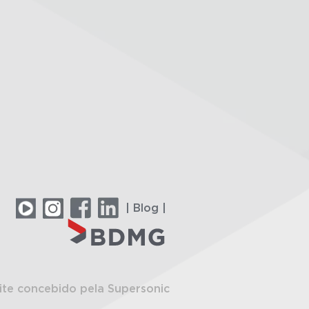
| Blog |
ite concebido pela Supersonic