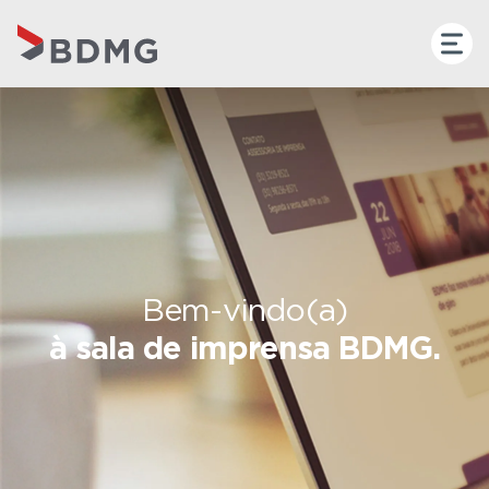
Bem-vindo(a)
à sala de imprensa BDMG.