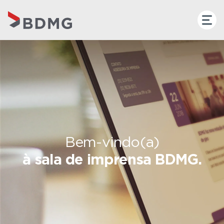
Bem-vindo(a)
à sala de imprensa BDMG.