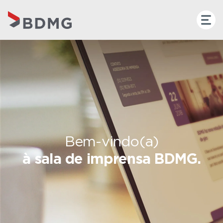
Bem-vindo(a)
à sala de imprensa BDMG.