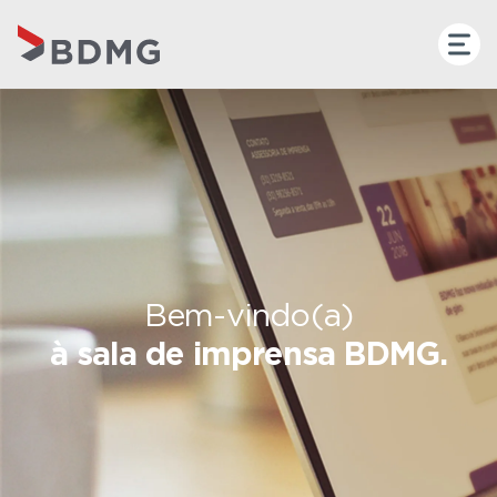
Bem-vindo(a)
à sala de imprensa BDMG.