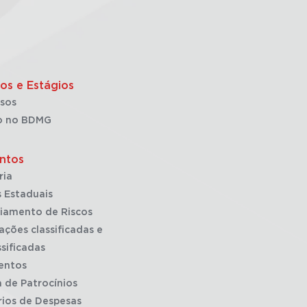
os e Estágios
sos
o no BDMG
ntos
ria
 Estaduais
iamento de Riscos
ações classificadas e
sificadas
entos
a de Patrocínios
rios de Despesas