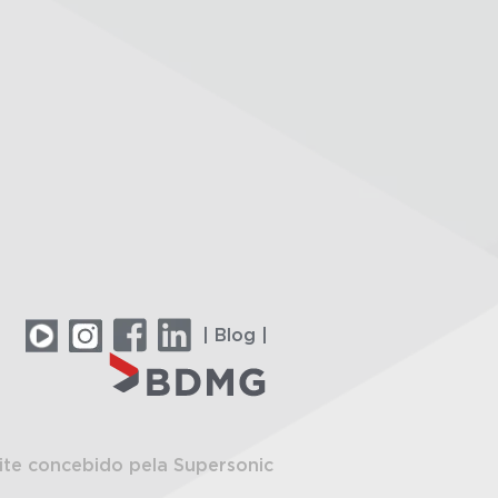
| Blog |
ite concebido pela Supersonic