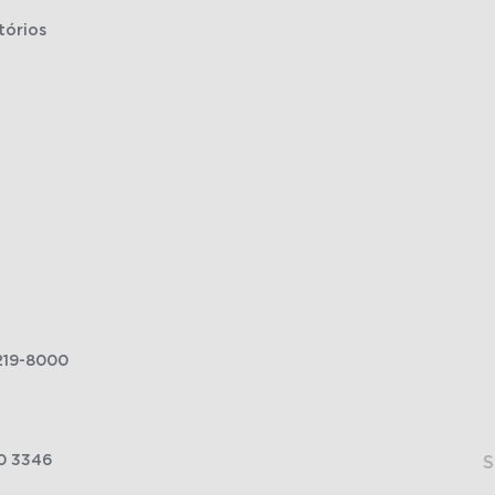
tórios
219-8000
0 3346
S