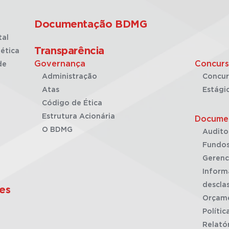
Documentação BDMG
tal
Transparência
ética
Governança
Concurs
de
Administração
Concur
Atas
Estági
Código de Ética
Estrutura Acionária
Docume
O BDMG
Audito
Fundos
Gerenc
Inform
desclas
es
Orçam
Polític
Relató