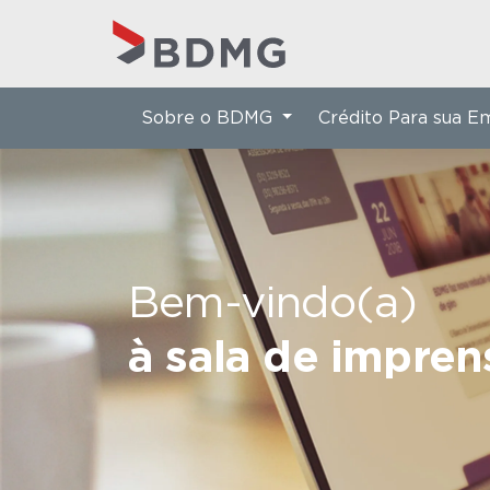
Sobre o BDMG
Crédito Para sua 
Bem-vindo(a)
à sala de impre