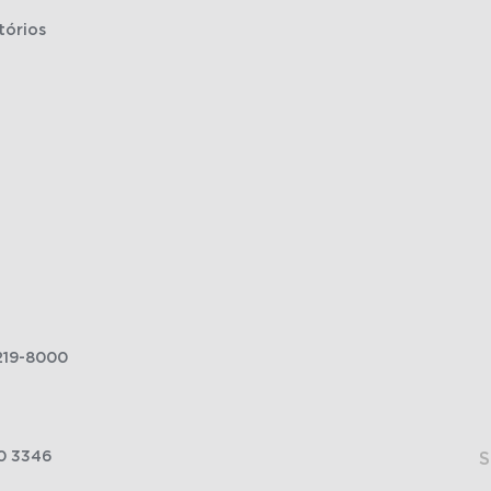
tórios
219-8000
0 3346
S