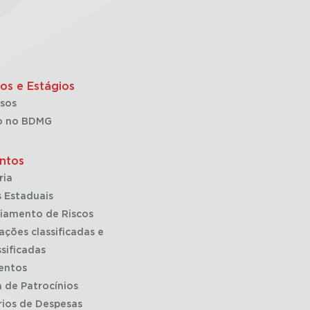
os e Estágios
sos
o no BDMG
ntos
ria
 Estaduais
iamento de Riscos
ações classificadas e
sificadas
entos
a de Patrocínios
rios de Despesas