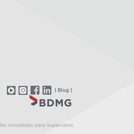
| Blog |
ite concebido pela Supersonic