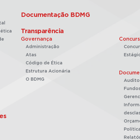
Documentação BDMG
tal
Transparência
ética
Governança
Concurs
de
Administração
Concur
Atas
Estági
Código de Ética
Estrutura Acionária
Docume
O BDMG
Audito
Fundos
Gerenc
Inform
desclas
es
Orçam
Polític
Relató