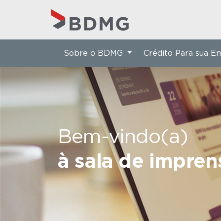
Sobre o BDMG
Crédito Para sua 
Bem-vindo(a)
à sala de impre