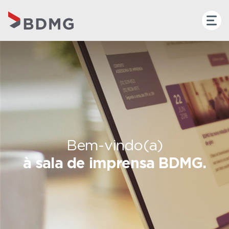
Bem-vindo(a)
à sala de imprensa BDMG.