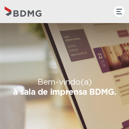
Bem-vindo(a)
à sala de imprensa BDMG.