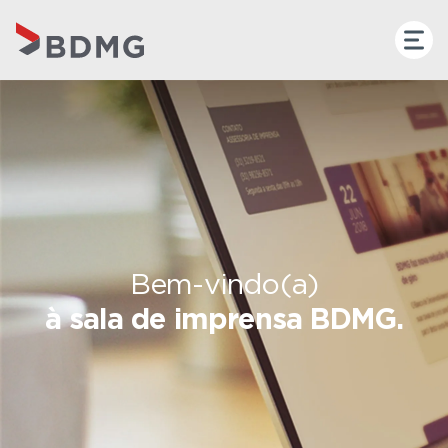
Bem-vindo(a)
à sala de imprensa BDMG.