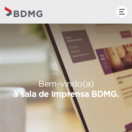
Bem-vindo(a)
à sala de imprensa BDMG.