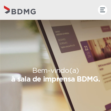
Bem-vindo(a)
à sala de imprensa BDMG.