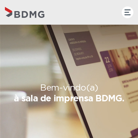
Bem-vindo(a)
à sala de imprensa BDMG.