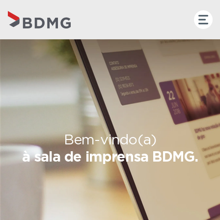
Bem-vindo(a)
à sala de imprensa BDMG.