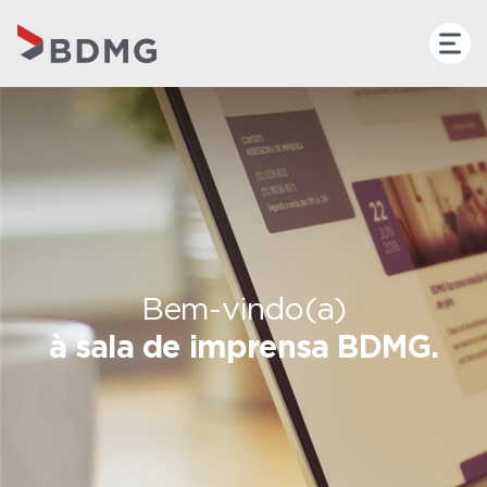
Bem-vindo(a)
à sala de imprensa BDMG.