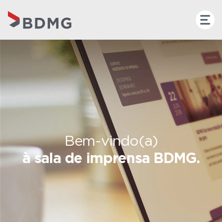
Bem-vindo(a)
à sala de imprensa BDMG.