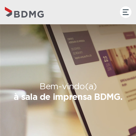
Bem-vindo(a)
à sala de imprensa BDMG.