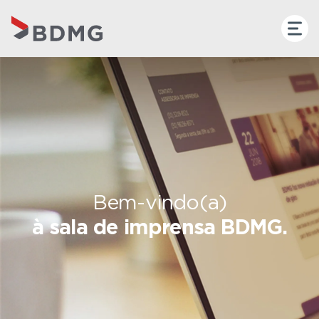
Bem-vindo(a)
à sala de imprensa BDMG.