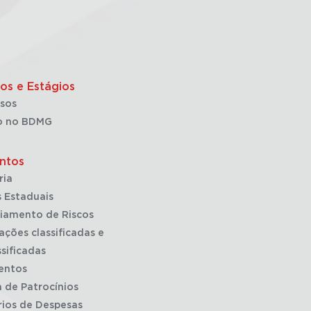
os e Estágios
sos
o no BDMG
ntos
ria
 Estaduais
iamento de Riscos
ações classificadas e
sificadas
entos
a de Patrocínios
rios de Despesas