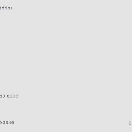
tórios
219-8000
0 3346
S