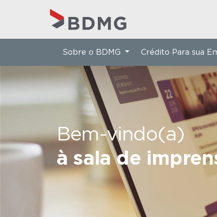
Sobre o BDMG
Crédito Para sua 
Bem-vindo(a)
à sala de impre