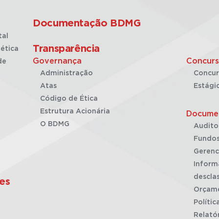
Documentação BDMG
tal
Transparência
ética
Governança
Concurs
de
Administração
Concur
Atas
Estági
Código de Ética
Estrutura Acionária
Docume
O BDMG
Audito
Fundos
Gerenc
Inform
desclas
es
Orçam
Polític
Relató