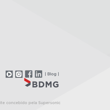
| Blog |
ite concebido pela Supersonic