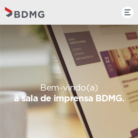
Bem-vindo(a)
à sala de imprensa BDMG.