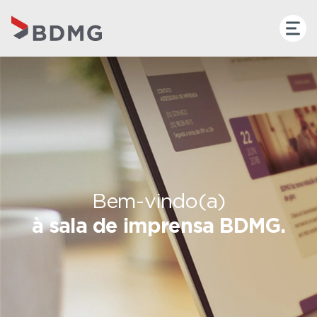
Bem-vindo(a)
à sala de imprensa BDMG.