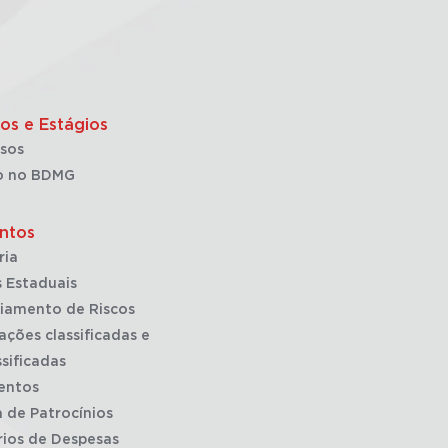
os e Estágios
sos
o no BDMG
ntos
ria
 Estaduais
iamento de Riscos
ações classificadas e
sificadas
entos
a de Patrocínios
rios de Despesas