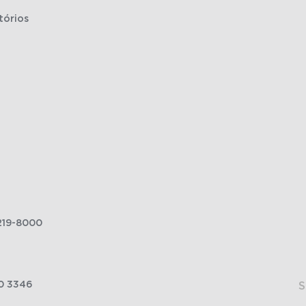
tórios
219-8000
0 3346
S