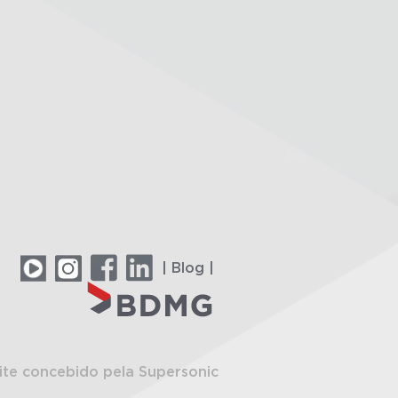
| Blog |
ite concebido pela Supersonic