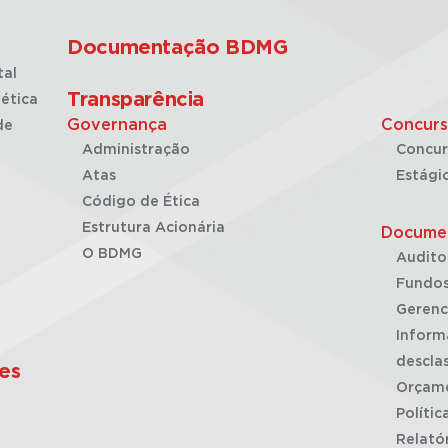
Documentação BDMG
tal
Transparência
ética
Governança
Concurs
de
Administração
Concur
Atas
Estági
Código de Ética
Estrutura Acionária
Docume
O BDMG
Audito
Fundos
Gerenc
Inform
desclas
es
Orçam
Polític
Relató