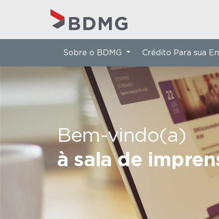
Sobre o BDMG
Crédito Para sua 
Bem-vindo(a)
à sala de impre