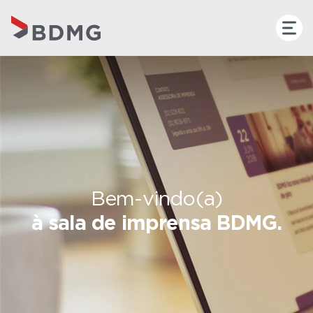
Bem-vindo(a)
à sala de imprensa BDMG.