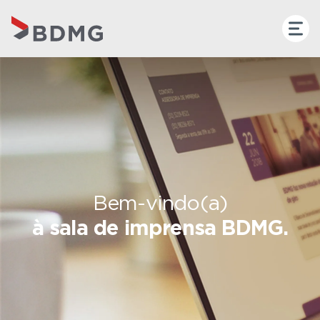
Bem-vindo(a)
à sala de imprensa BDMG.