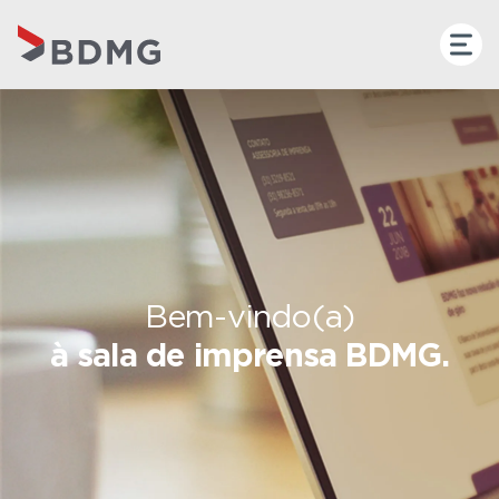
Bem-vindo(a)
à sala de imprensa BDMG.